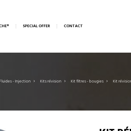
CHE®
SPECIAL OFFER
CONTACT
Fluides - Injection
>
Kits révision
>
Kit filtres - bougies
>
Kit révisio