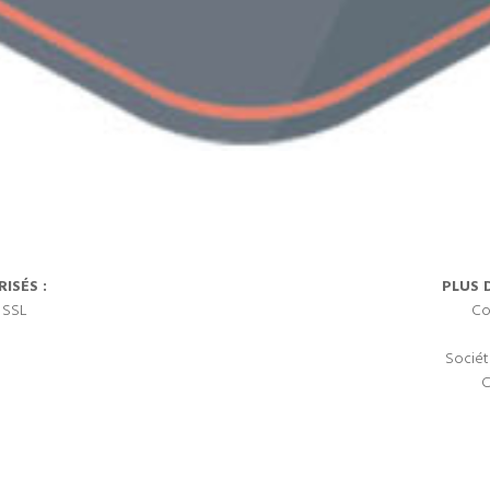
ISÉS :
PLUS 
 SSL
Co
Sociét
C