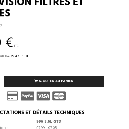
VISION FILTRES ET
ES
7
0 €
TTC
 au
04 75 47 35 81
AJOUTER AU PANIER
CTATIONS ET DÉTAILS TECHNIQUES
996 3.6L GT3
ion :
07.99 - 07.05