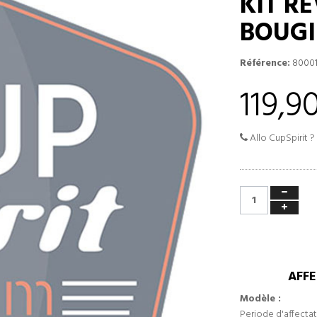
KIT RÉ
BOUGI
Référence:
80001
119,9
Allo CupSpirit ?
AFFE
Modèle :
Periode d'affectat