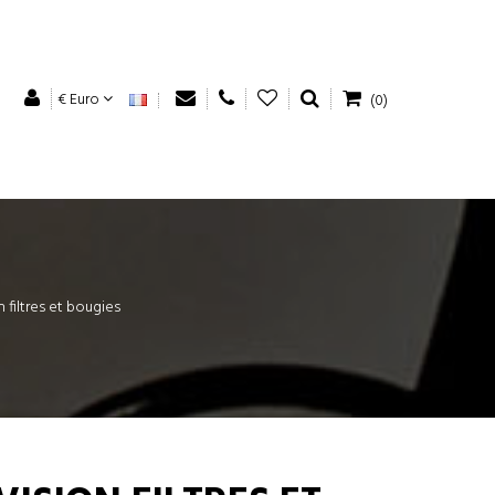
€ Euro
(0)
n filtres et bougies