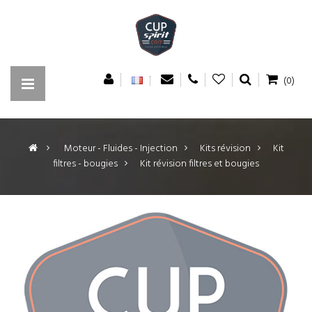
(0)
>
Moteur - Fluides - Injection
>
Kits révision
>
Kit
filtres - bougies
>
Kit révision filtres et bougies