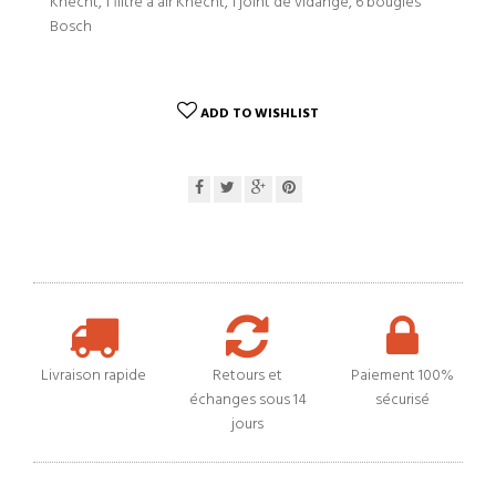
Knecht, 1 filtre à air Knecht, 1 joint de vidange, 6 bougies
Bosch
ADD TO WISHLIST
Livraison rapide
Retours et
Paiement 100%
échanges sous 14
sécurisé
jours