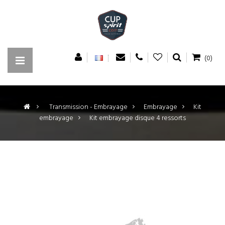
(0)
>
Transmission - Embrayage
>
Embrayage
>
Kit
embrayage
>
Kit embrayage disque 4 ressorts