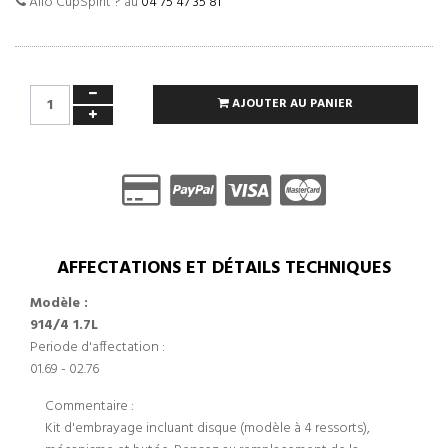
Allo CupSpirit ? au
04 75 47 35 81
AJOUTER AU PANIER
AFFECTATIONS ET DÉTAILS TECHNIQUES
Modèle :
914/4 1.7L
Periode d'affectation :
01.69 - 02.76
Commentaire :
Kit d'embrayage incluant disque (modèle à 4 ressorts),