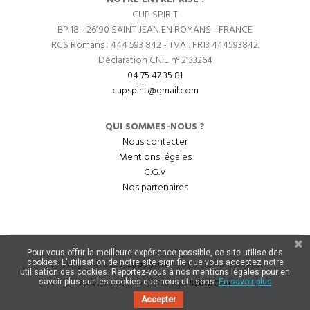
CUP SPIRIT
BP 18 - 26190 SAINT JEAN EN ROYANS - FRANCE
RCS Romans : 444 593 842 - TVA : FR13 444593842.
Déclaration CNIL n° 2133264
04 75 47 35 81
cupspirit@gmail.com
QUI SOMMES-NOUS ?
Nous contacter
Mentions légales
C.G.V
Nos partenaires
Pour vous offrir la meilleure expérience possible, ce site utilise des
Copyright © 2022
CupSpirit
- Tous droits réservés.
cookies. L'utilisation de notre site signifie que vous acceptez notre
utilisation des cookies. Reportez-vous à nos mentions légales pour en
Développement / Design
StudiOne
savoir plus sur les cookies que nous utilisons.
En savoir plus
Accepter