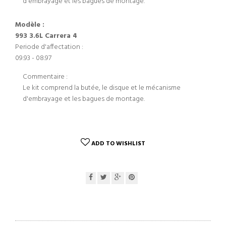
d'embrayage et les bagues de montage.
Modèle :
993 3.6L Carrera 4
Periode d'affectation :
09.93 - 08.97
Commentaire :
Le kit comprend la butée, le disque et le mécanisme
d'embrayage et les bagues de montage.
ADD TO WISHLIST