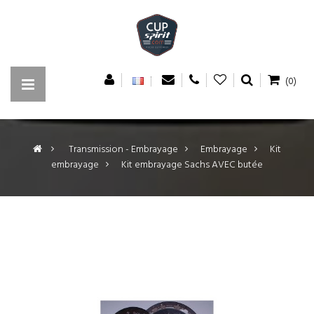
(0)
>
Transmission - Embrayage
>
Embrayage
>
Kit
embrayage
>
Kit embrayage Sachs AVEC butée