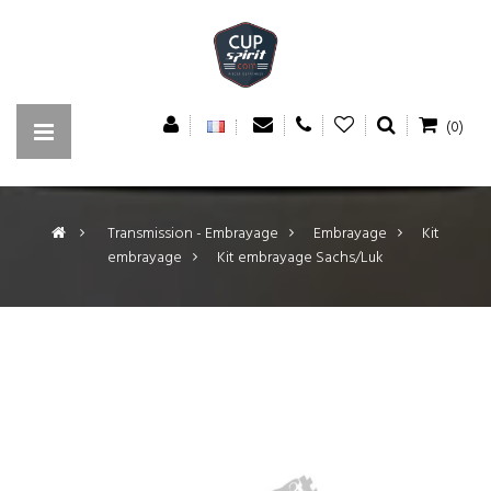
(0)
>
Transmission - Embrayage
>
Embrayage
>
Kit
embrayage
>
Kit embrayage Sachs/Luk