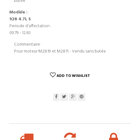
butée
Modèle :
928 4.7L S
Periode d'affectation :
09.79 - 12.83
Commentaire :
Pour moteur M28.19 et M28.11 - Vendu sans butée
ADD TO WISHLIST