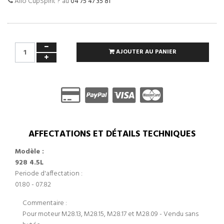
Allo CupSpirit ? au
04 75 47 35 81
AJOUTER AU PANIER
AFFECTATIONS ET DÉTAILS TECHNIQUES
Modèle :
928 4.5L
Periode d'affectation :
01.80 - 07.82
Commentaire :
Pour moteur M28.13, M28.15, M28.17 et M28.09 - Vendu sans