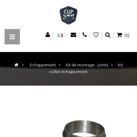
(0)
>
Echappement
>
Kit de montage - joints
>
Kit
collier échappement