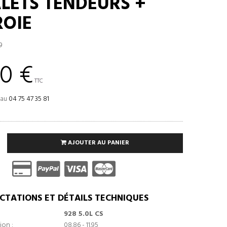
ALETS TENDEURS +
OIE
9
0 €
TTC
 au
04 75 47 35 81
AJOUTER AU PANIER
CTATIONS ET DÉTAILS TECHNIQUES
928 5.0L CS
ion :
08.86 - 11.95