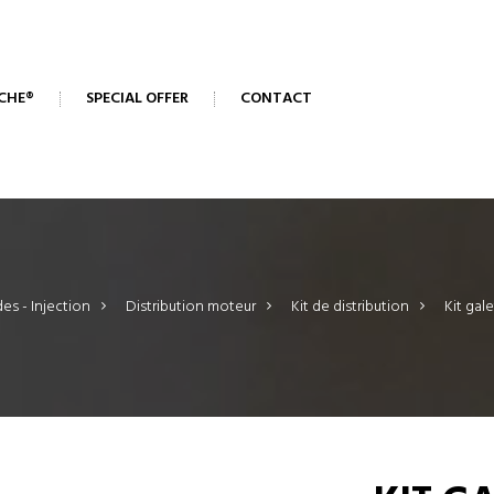
CHE®
SPECIAL OFFER
CONTACT
des - Injection
>
Distribution moteur
>
Kit de distribution
>
Kit gal