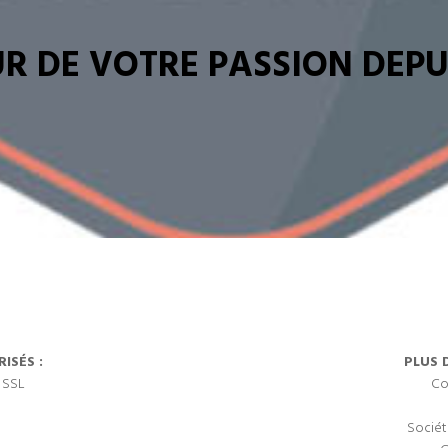
R DE VOTRE PASSION DEPUI
ISÉS :
PLUS 
 SSL
Co
Sociét