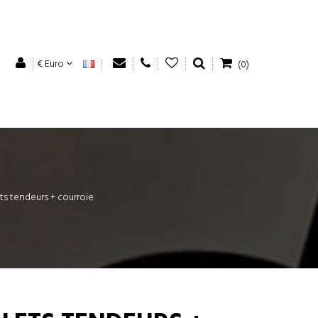
€ Euro
(0)
ets tendeurs + courroie