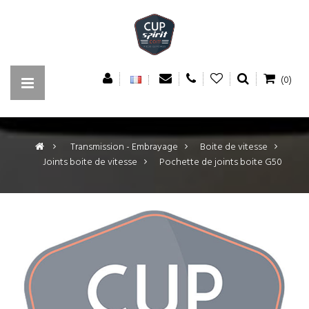
(0)
>
Transmission - Embrayage
>
Boite de vitesse
>
Joints boite de vitesse
>
Pochette de joints boite G50