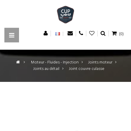
(0)
>
Moteur - Fluides - Injection
>
Joints moteur
>
Joints au détail
>
Joint couvre culasse