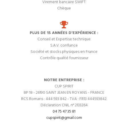
Virement bancaire SWIFT
Chèque
PLUS DE 15 ANNÉES D'EXPÉRIENCE :
Conseil et Expertise technique
S.A.V. confiance
Société et stocks physiques en France
Contrôle qualité fournisseur
NOTRE ENTREPRISE :
CUP SPIRIT
BP 18 - 26190 SAINT JEAN EN ROYANS - FRANCE
RCS Romans : 444 593 842 - TVA : FR13 444593842.
Déclaration CNIL n° 2133264
04 75 47 35 81
cupspirit@gmail.com