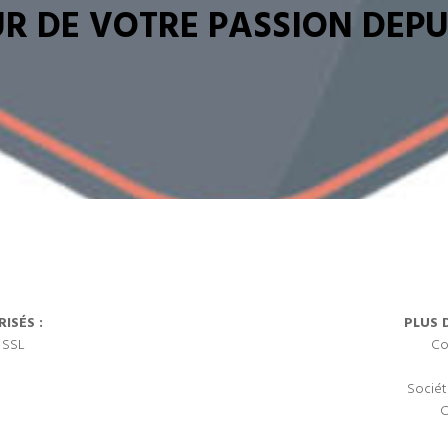
R DE VOTRE PASSION DEPUI
ISÉS :
PLUS 
 SSL
Co
Sociét
C