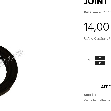
JOINT 
Référence:
0104
14,00
Allo CupSpirit ?
AFFE
Modèle :
Periode d'affectat