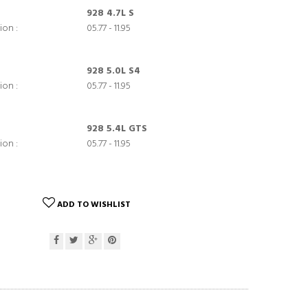
928 4.7L S
ion :
05.77 - 11.95
928 5.0L S4
ion :
05.77 - 11.95
928 5.4L GTS
ion :
05.77 - 11.95
ADD TO WISHLIST