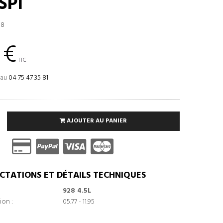
SPI
08
 €
TTC
 au
04 75 47 35 81
AJOUTER AU PANIER
CTATIONS ET DÉTAILS TECHNIQUES
928 4.5L
ion :
05.77 - 11.95