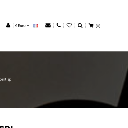
€ Euro
(0)
oint spi