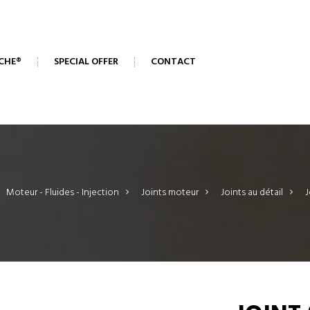
CHE®
SPECIAL OFFER
CONTACT
Moteur - Fluides - Injection
>
Joints moteur
>
Joints au détail
>
J