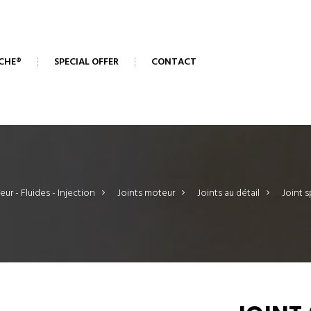
CHE®
SPECIAL OFFER
CONTACT
ur - Fluides - Injection
>
Joints moteur
>
Joints au détail
>
Joint s