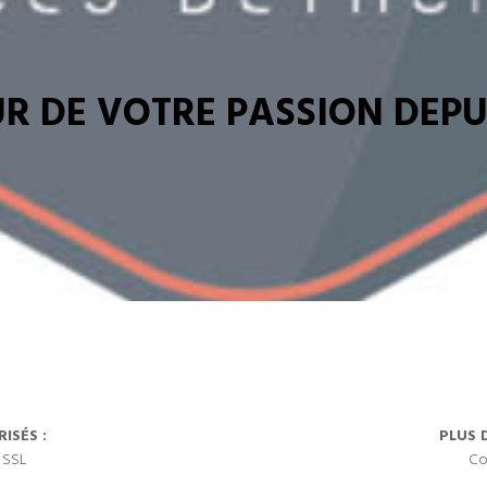
R DE VOTRE PASSION DEPUI
ISÉS :
PLUS 
 SSL
Co