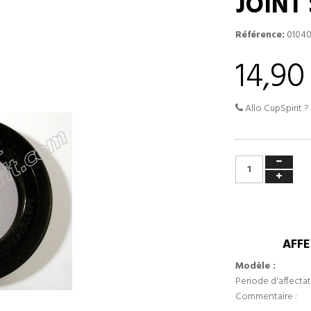
JOINT
Référence:
01040
14,90
Allo CupSpirit ?
AFFE
Modèle :
Periode d'affectat
Commentaire :