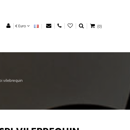
€ Euro
(0)
pi vilebrequin