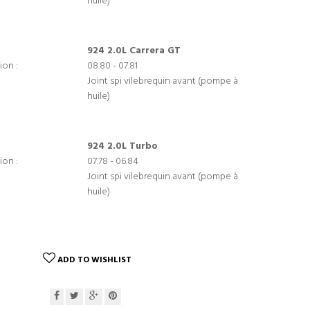
huile)
924 2.0L Carrera GT
ion :
08.80 - 07.81
Joint spi vilebrequin avant (pompe à
huile)
924 2.0L Turbo
ion :
07.78 - 06.84
Joint spi vilebrequin avant (pompe à
huile)
ADD TO WISHLIST