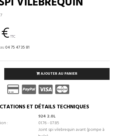
 SPI VILEBREQUIN
7
 €
TTC
 au
04 75 47 35 81
AJOUTER AU PANIER
CTATIONS ET DÉTAILS TECHNIQUES
924 2.0L
ion :
01.76 - 07.85
Joint spi vilebrequin avant (pompe à