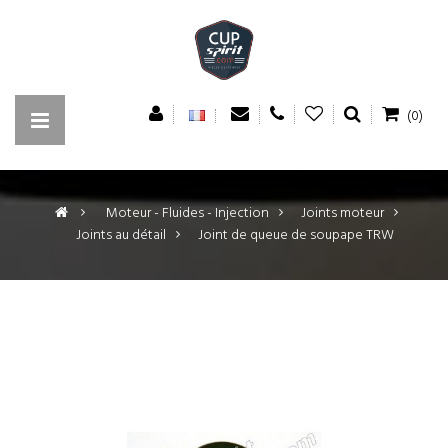
(0)
>
Moteur - Fluides - Injection
>
Joints moteur
>
Joints au détail
>
Joint de queue de soupape TRW