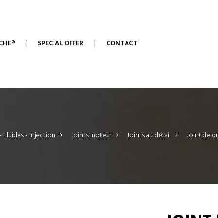
CHE®
SPECIAL OFFER
CONTACT
 Fluides - Injection
>
Joints moteur
>
Joints au détail
>
Joint de 