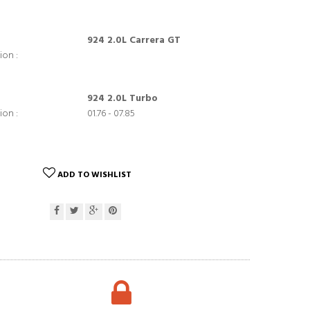
924 2.0L Carrera GT
ion :
924 2.0L Turbo
ion :
01.76 - 07.85
ADD TO WISHLIST