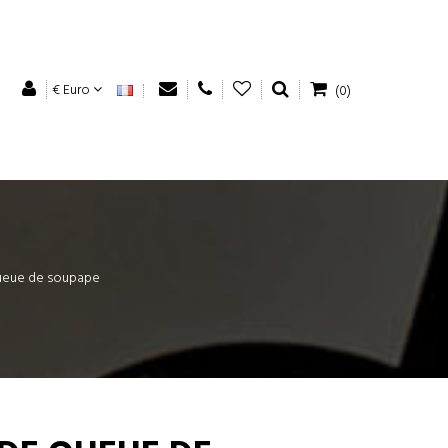
€ Euro
(0)
queue de soupape