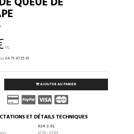
 DE QUEUE DE
APE
1
€
TTC
 au
04 75 47 35 81
AJOUTER AU PANIER
CTATIONS ET DÉTAILS TECHNIQUES
924 2.0L
ion :
01.76 - 07.85