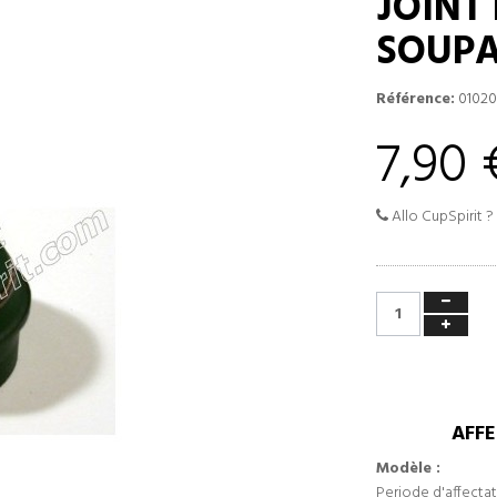
JOINT
SOUP
Référence:
01020
7,90 
Allo CupSpirit ?
AFFE
Modèle :
Periode d'affectat