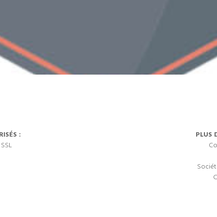
ISÉS :
PLUS 
 SSL
Co
Sociét
C