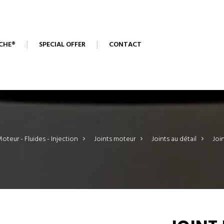
CHE®
SPECIAL OFFER
CONTACT
oteur - Fluides - Injection
>
Joints moteur
>
Joints au détail
>
Join