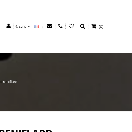
€ Euro
(0)
t reniflard