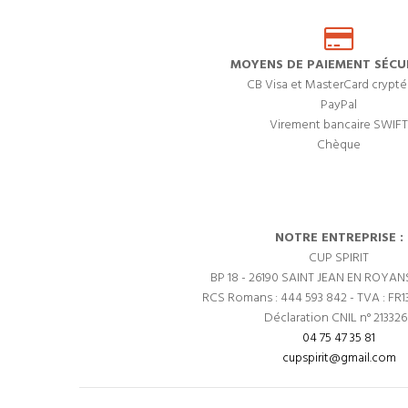
MOYENS DE PAIEMENT SÉCUR
CB Visa et MasterCard crypté
PayPal
Virement bancaire SWIFT
Chèque
NOTRE ENTREPRISE :
CUP SPIRIT
BP 18 - 26190 SAINT JEAN EN ROYAN
RCS Romans : 444 593 842 - TVA : FR1
Déclaration CNIL n° 21332
04 75 47 35 81
cupspirit@gmail.com