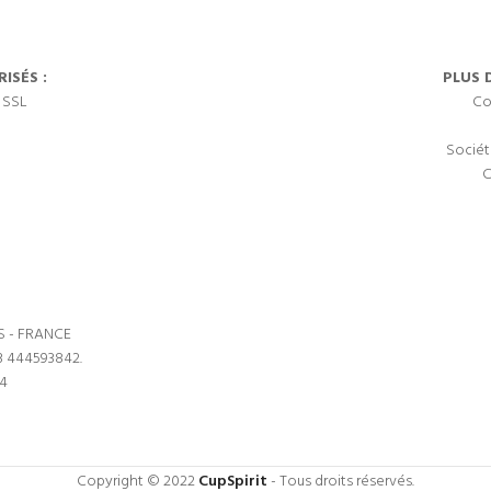
ISÉS :
PLUS 
 SSL
Co
Sociét
C
S - FRANCE
3 444593842.
64
Copyright © 2022
CupSpirit
- Tous droits réservés.