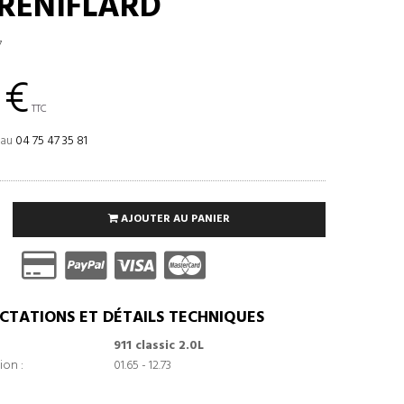
 RENIFLARD
7
 €
TTC
 au
04 75 47 35 81
AJOUTER AU PANIER
CTATIONS ET DÉTAILS TECHNIQUES
911 classic 2.0L
ion :
01.65 - 12.73