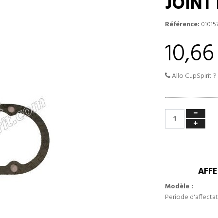
JOINT
Référence:
01015
10,66
Allo CupSpirit ?
AFFE
Modèle :
Periode d'affectat