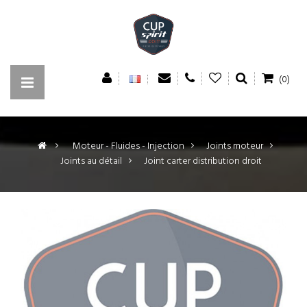
(0)
>
Moteur - Fluides - Injection
>
Joints moteur
>
Joints au détail
>
Joint carter distribution droit