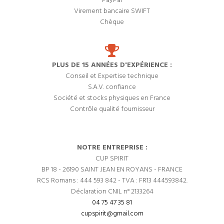
PayPal
Virement bancaire SWIFT
Chèque
PLUS DE 15 ANNÉES D'EXPÉRIENCE :
Conseil et Expertise technique
S.A.V. confiance
Société et stocks physiques en France
Contrôle qualité fournisseur
NOTRE ENTREPRISE :
CUP SPIRIT
BP 18 - 26190 SAINT JEAN EN ROYANS - FRANCE
RCS Romans : 444 593 842 - TVA : FR13 444593842.
Déclaration CNIL n° 2133264
04 75 47 35 81
cupspirit@gmail.com