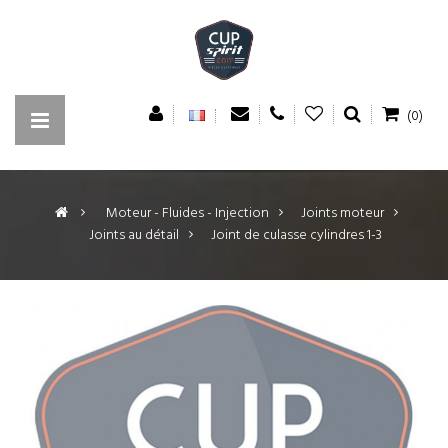
(0)
>
Moteur - Fluides - Injection
>
Joints moteur
>
Joints au détail
>
Joint de culasse cylindres 1-3