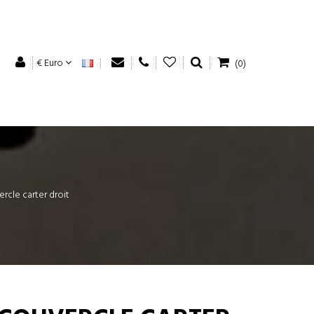
€ Euro
(0)
ercle carter droit