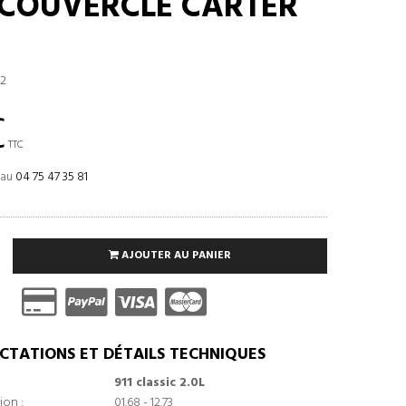
 COUVERCLE CARTER
2
€
TTC
 au
04 75 47 35 81
AJOUTER AU PANIER
CTATIONS ET DÉTAILS TECHNIQUES
911 classic 2.0L
ion :
01.68 - 12.73