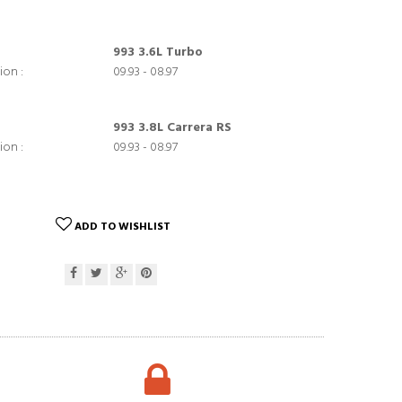
993 3.6L Turbo
ion :
09.93 - 08.97
993 3.8L Carrera RS
ion :
09.93 - 08.97
ADD TO WISHLIST