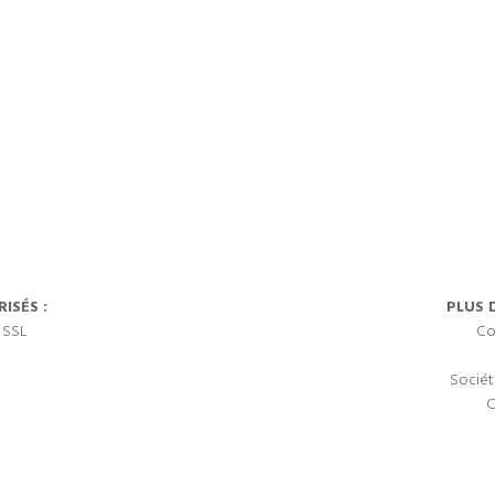
ISÉS :
PLUS 
 SSL
Co
Sociét
C