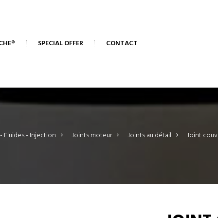
CHE®
SPECIAL OFFER
CONTACT
 Fluides - Injection
>
Joints moteur
>
Joints au détail
>
Joint couv