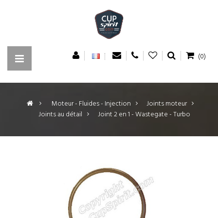
(0)
>
Moteur - Fluides - Injection
>
Joints moteur
>
Joints au détail
>
Joint 2 en 1 - Wastegate - Turbo