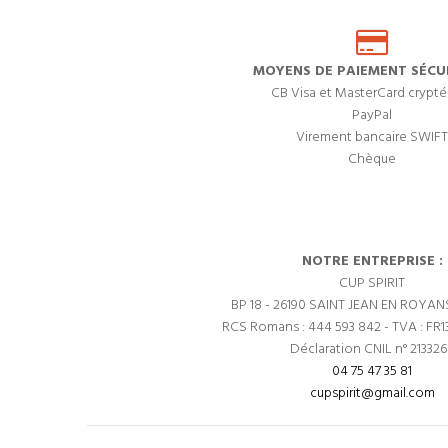
MOYENS DE PAIEMENT SÉCUR
CB Visa et MasterCard crypté
PayPal
Virement bancaire SWIFT
Chèque
NOTRE ENTREPRISE :
CUP SPIRIT
BP 18 - 26190 SAINT JEAN EN ROYAN
RCS Romans : 444 593 842 - TVA : FR1
Déclaration CNIL n° 21332
04 75 47 35 81
cupspirit@gmail.com