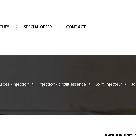
CHE®
SPECIAL OFFER
CONTACT
uides - Injection
>
Injection - circuit essence
>
Joint injecteur
>
Jo