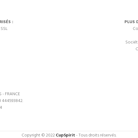
ISÉS :
PLUS 
 SSL
Co
Sociét
C
S - FRANCE
3 444593842.
64
Copyright © 2022
CupSpirit
- Tous droits réservés.