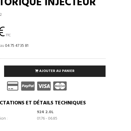
 TORIQUE INJECTEUR
2
€
TTC
 au
04 75 47 35 81
AJOUTER AU PANIER
CTATIONS ET DÉTAILS TECHNIQUES
924 2.0L
ion :
01.76 - 06.85