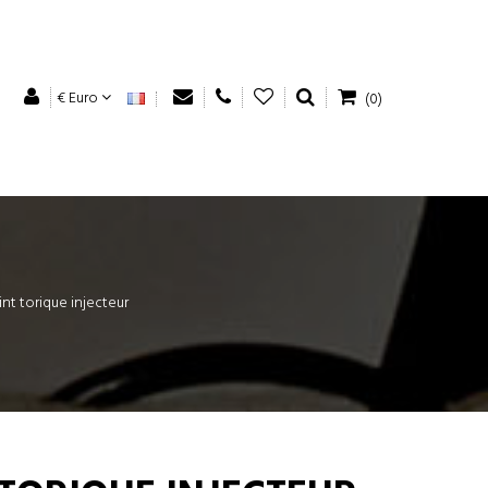
€ Euro
(0)
int torique injecteur