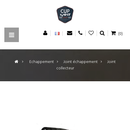
(0)
>
Echappement
>
Joint échappement
>
Joint
collecteur