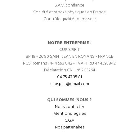
S.A.V. confiance
Société et stocks physiques en France
Contrôle qualité fournisseur
NOTRE ENTREPRISE :
CUP SPIRIT
BP 18 - 26190 SAINT JEAN EN ROYANS - FRANCE
RCS Romans : 444 593 842 - TVA : FR13 444593842.
Déclaration CNIL n° 2133264
04 75 47 35 81
cupspirit@gmail.com
QUI SOMMES-NOUS ?
Nous contacter
Mentions légales
C.G.V
Nos partenaires