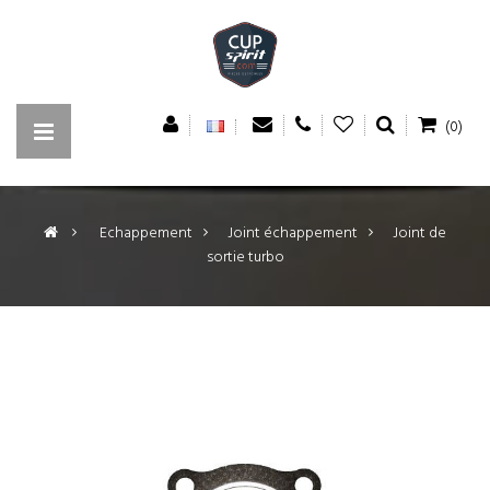
(0)
>
Echappement
>
Joint échappement
>
Joint de
sortie turbo