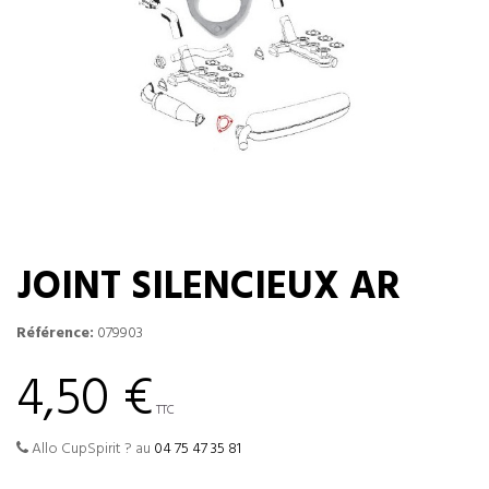
JOINT SILENCIEUX AR
Référence:
079903
4,50 €
TTC
Allo CupSpirit ? au
04 75 47 35 81