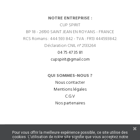
NOTRE ENTREPRISE :
CUP SPIRIT
BP 18 - 26190 SAINT JEAN EN ROYANS - FRANCE
RCS Romans : 444 593 842 - TVA : FR13 444593842.
Déclaration CNIL n° 2133264
04 75 47 35 81
cupspirit@gmail.com
QUI SOMMES-NOUS ?
Nous contacter
Mentions légales
C.G.V
Nos partenaires
Pour vous offrir la meilleure expérience possible, ce site utilise des
Copyright © 2022
CupSpirit
- Tous droits réservés.
cookies. L'utilisation de notre site signifie que vous acceptez notre