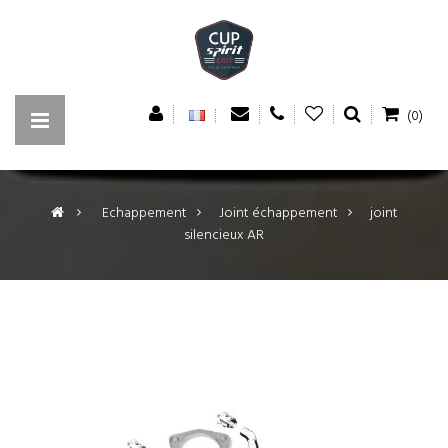
(0)
>
Echappement
>
Joint échappement
>
joint
silencieux AR