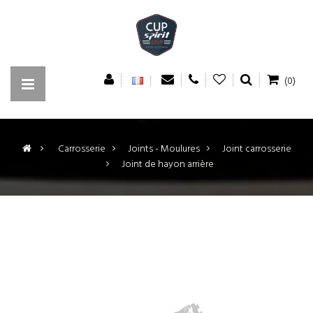
(0)
>
Carrosserie
>
Joints - Moulures
>
Joint carrosserie
>
Joint de hayon arrière