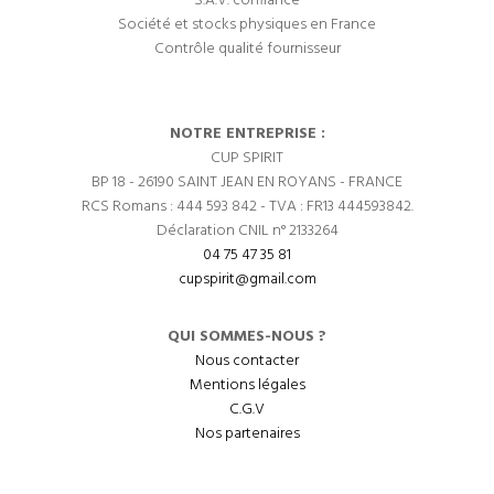
S.A.V. confiance
Société et stocks physiques en France
Contrôle qualité fournisseur
NOTRE ENTREPRISE :
CUP SPIRIT
BP 18 - 26190 SAINT JEAN EN ROYANS - FRANCE
RCS Romans : 444 593 842 - TVA : FR13 444593842.
Déclaration CNIL n° 2133264
04 75 47 35 81
cupspirit@gmail.com
QUI SOMMES-NOUS ?
Nous contacter
Mentions légales
C.G.V
Nos partenaires