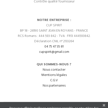
Contrôle qualité fournisseur
NOTRE ENTREPRISE :
CUP SPIRIT
BP 18 - 26190 SAINT JEAN EN ROYANS - FRANCE
RCS Romans : 444 593 842 - TVA : FR13 444593842.
Déclaration CNIL n° 2133264
04 75 47 35 81
cupspirit@gmail.com
QUI SOMMES-NOUS ?
Nous contacter
Mentions légales
C.G.V
Nos partenaires