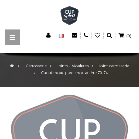
(0)
>
Carrosserie
>
Joints - Moulures
>
Joint carrosserie
>
Caoutchouc pare choc arrière 70-74