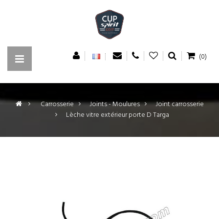
(0)
>
Carrosserie
>
Joints - Moulures
>
Joint carrosserie
>
Lèche vitre extérieur porte D Targa