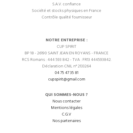
S.A.V. confiance
Société et stocks physiques en France
Contrôle qualité fournisseur
NOTRE ENTREPRISE :
CUP SPIRIT
BP 18 - 26190 SAINT JEAN EN ROYANS - FRANCE
RCS Romans : 444 593 842 - TVA : FR13 444593842.
Déclaration CNIL n° 2133264
04 75 47 35 81
cupspirit@gmail.com
QUI SOMMES-NOUS ?
Nous contacter
Mentions légales
C.G.V
Nos partenaires