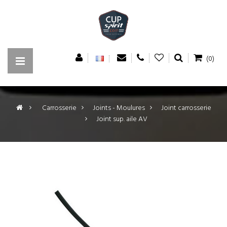
(0)
>
Carrosserie
>
Joints - Moulures
>
Joint carrosserie
>
Joint sup. aile AV