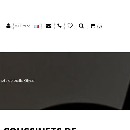
€ Euro
(0)
nets de bielle Glyco