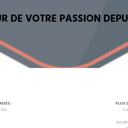
R DE VOTRE PASSION DEPUI
ISÉS :
PLUS 
 SSL
Co
Sociét