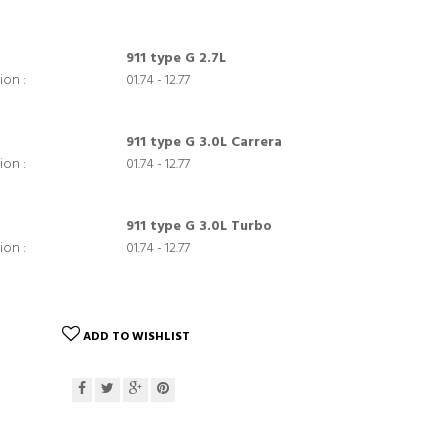
911 type G 2.7L
ion :
01.74 - 12.77
911 type G 3.0L Carrera
ion :
01.74 - 12.77
911 type G 3.0L Turbo
ion :
01.74 - 12.77
ADD TO WISHLIST