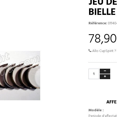
JEU D
BIELL
Référence:
01140
78,90
Allo CupSpirit ?
AFFE
Modèle :
Periode d'affectat