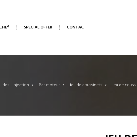
CHE®
SPECIAL OFFER
CONTACT
uides - Injection
>
Bas moteur
>
Jeu de coussinets
>
Jeu de coussi