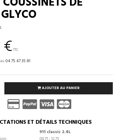
E COUSSINETS DE
E GLYCO
4
 €
TTC
 au
04 75 47 35 81
AJOUTER AU PANIER
CTATIONS ET DÉTAILS TECHNIQUES
911 classic 2.4L
ion :
09.71 - 12.73