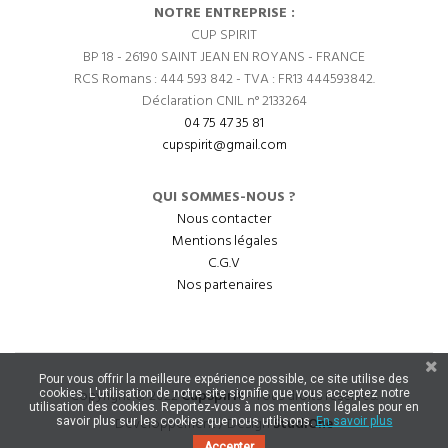
NOTRE ENTREPRISE :
CUP SPIRIT
BP 18 - 26190 SAINT JEAN EN ROYANS - FRANCE
RCS Romans : 444 593 842 - TVA : FR13 444593842.
Déclaration CNIL n° 2133264
04 75 47 35 81
cupspirit@gmail.com
QUI SOMMES-NOUS ?
Nous contacter
Mentions légales
C.G.V
Nos partenaires
Pour vous offrir la meilleure expérience possible, ce site utilise des
Copyright © 2022
CupSpirit
- Tous droits réservés.
cookies. L'utilisation de notre site signifie que vous acceptez notre
utilisation des cookies. Reportez-vous à nos mentions légales pour en
Développement / Design
StudiOne
savoir plus sur les cookies que nous utilisons.
En savoir plus
Accepter