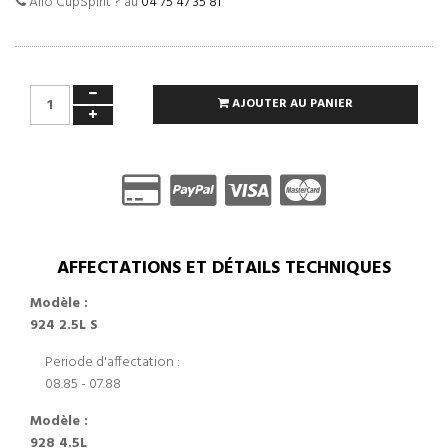
Allo CupSpirit ? au
04 75 47 35 81
AJOUTER AU PANIER
AFFECTATIONS ET DÉTAILS TECHNIQUES
Modèle :
924 2.5L S
Periode d'affectation :
08.85 - 07.88
Modèle :
928 4.5L