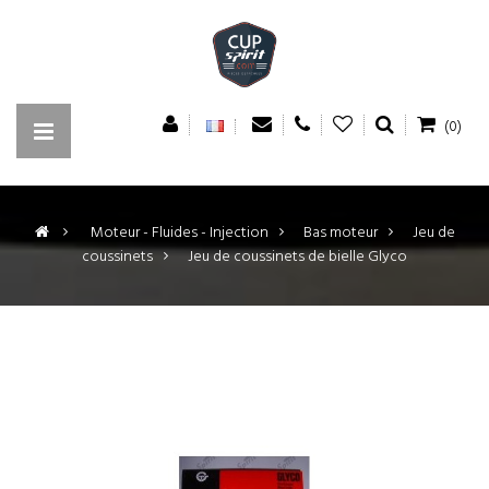
(0)
>
Moteur - Fluides - Injection
>
Bas moteur
>
Jeu de
coussinets
>
Jeu de coussinets de bielle Glyco