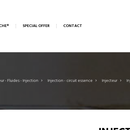
CHE®
SPECIAL OFFER
CONTACT
r - Fluides - Injection
>
Injection - circuit essence
>
Injecteur
>
I