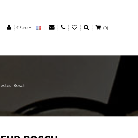
€ Euro
(0)
njecteur Bosch