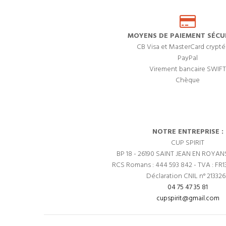
MOYENS DE PAIEMENT SÉCUR
CB Visa et MasterCard crypté
PayPal
Virement bancaire SWIFT
Chèque
NOTRE ENTREPRISE :
CUP SPIRIT
BP 18 - 26190 SAINT JEAN EN ROYAN
RCS Romans : 444 593 842 - TVA : FR1
Déclaration CNIL n° 21332
04 75 47 35 81
cupspirit@gmail.com