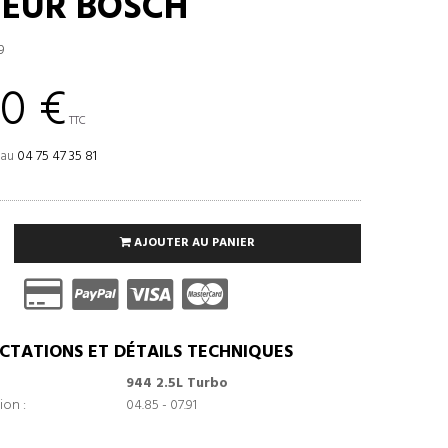
TEUR BOSCH
9
00 €
TTC
 au
04 75 47 35 81
AJOUTER AU PANIER
CTATIONS ET DÉTAILS TECHNIQUES
944 2.5L Turbo
ion :
04.85 - 07.91