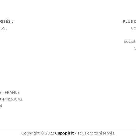
ISÉS :
PLUS 
 SSL
Co
Sociét
C
S - FRANCE
3 444593842.
64
Copyright © 2022
CupSpirit
- Tous droits réservés.