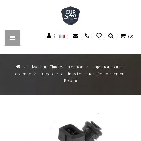
(0)
>
Moteur - Fluides - Injection
>
Injection - circuit
essence
>
Injecteur
>
Injecteur Lucas (remplacement
Bosch)