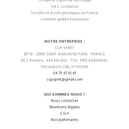
Conseil et Expertise technique
S.A.V. confiance
Société et stocks physiques en France
Contrôle qualité fournisseur
NOTRE ENTREPRISE :
CUP SPIRIT
BP 18 - 26190 SAINT JEAN EN ROYANS - FRANCE
RCS Romans : 444 593 842 - TVA : FR13 444593842.
Déclaration CNIL n° 2133264
04 75 47 35 81
cupspirit@gmail.com
QUI SOMMES-NOUS ?
Nous contacter
Mentions légales
C.G.V
Nos partenaires