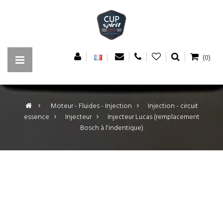
(0)
>
Moteur - Fluides - Injection
>
Injection - circuit
essence
>
Injecteur
>
Injecteur Lucas (remplacement
Bosch à l'indentique)