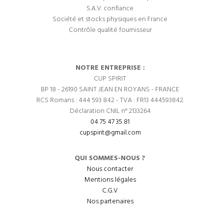
S.A.V. confiance
Société et stocks physiques en France
Contrôle qualité fournisseur
NOTRE ENTREPRISE :
CUP SPIRIT
BP 18 - 26190 SAINT JEAN EN ROYANS - FRANCE
RCS Romans : 444 593 842 - TVA : FR13 444593842.
Déclaration CNIL n° 2133264
04 75 47 35 81
cupspirit@gmail.com
QUI SOMMES-NOUS ?
Nous contacter
Mentions légales
C.G.V
Nos partenaires