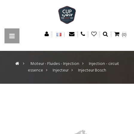
(0)
>
Moteur - Fluides - Injection
>
Injection - circuit
essence
>
Injecteur
>
Injecteur Bosch