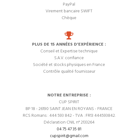
PayPal
Virement bancaire SWIFT
Chèque
PLUS DE 15 ANNÉES D'EXPÉRIENCE :
Conseil et Expertise technique
S.A.V. confiance
Société et stocks physiques en France
Contrôle qualité fournisseur
NOTRE ENTREPRISE :
CUP SPIRIT
BP 18 - 26190 SAINT JEAN EN ROYANS - FRANCE
RCS Romans : 444 593 842 - TVA : FR13 444593842.
Déclaration CNIL n° 2133264
04 75 47 35 81
cupspirit@gmail.com