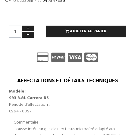
Allo CupSpirit ? au
04 75 47 35 81
AJOUTER AU PANIER
AFFECTATIONS ET DÉTAILS TECHNIQUES
Modèle :
993 3.8L Carrera RS
Periode d'affectation :
09.94 - 08.97
Commentaire :
Housse intérieur gris clair en tissus microaéré adapté aux