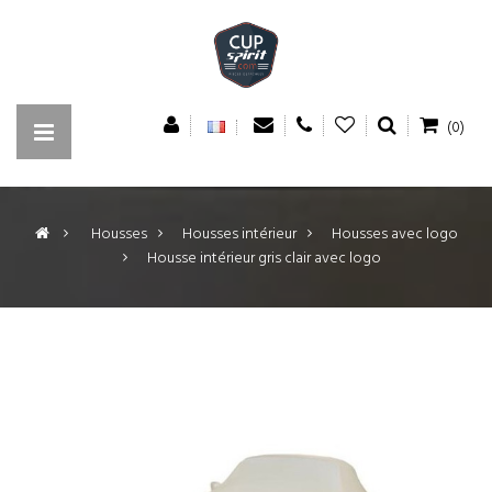
(0)
>
Housses
>
Housses intérieur
>
Housses avec logo
>
Housse intérieur gris clair avec logo