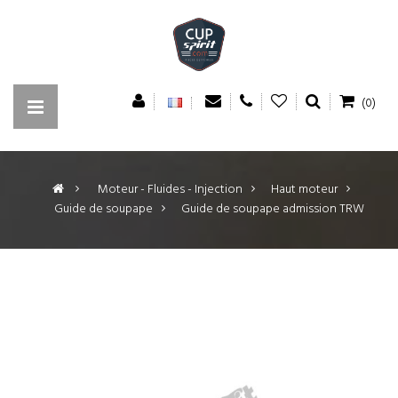
(0)
>
Moteur - Fluides - Injection
>
Haut moteur
>
Guide de soupape
>
Guide de soupape admission TRW