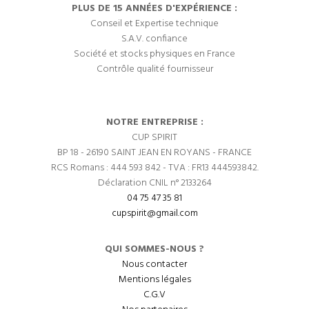
PLUS DE 15 ANNÉES D'EXPÉRIENCE :
Conseil et Expertise technique
S.A.V. confiance
Société et stocks physiques en France
Contrôle qualité fournisseur
NOTRE ENTREPRISE :
CUP SPIRIT
BP 18 - 26190 SAINT JEAN EN ROYANS - FRANCE
RCS Romans : 444 593 842 - TVA : FR13 444593842.
Déclaration CNIL n° 2133264
04 75 47 35 81
cupspirit@gmail.com
QUI SOMMES-NOUS ?
Nous contacter
Mentions légales
C.G.V