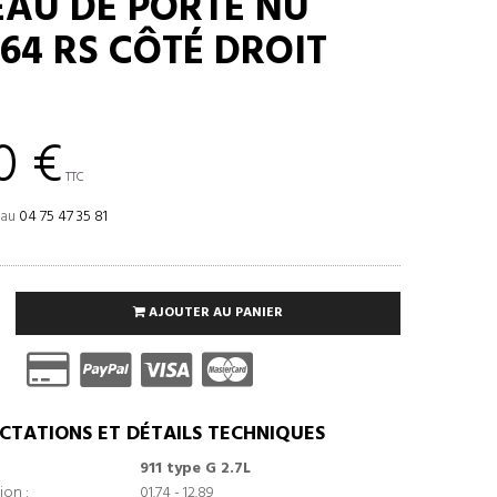
AU DE PORTE NU
964 RS CÔTÉ DROIT
0 €
TTC
 au
04 75 47 35 81
AJOUTER AU PANIER
CTATIONS ET DÉTAILS TECHNIQUES
911 type G 2.7L
ion :
01.74 - 12.89