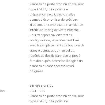
Panneau de porte droit nu en skaï noir
type 964 RS, idéal pour une
préparation circuit, club ou rallye
permet d'économiser de précieux
kilos tout en contribuant à l'ambiance
intérieure Racing de votre Porsche !
Pour s'adapter aux différentes
configurations, le panneau est livré
avec les emplacements de boutons de
vitres électriques ou manivelles,
repérés au dos du panneau et prêt à
être découpés. Attention il s'agit d'un
panneau nu sans accessoires ni
poignées.
911 type G 3.0L
ion :
01.74 - 12.89
Panneau de porte droit nu en skaï noir
type 964 RS, idéal pour une