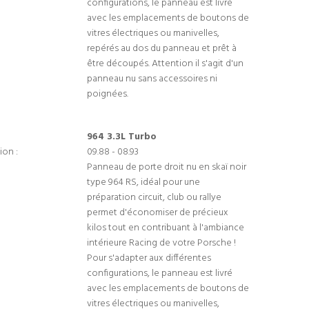
configurations, le panneau est livré
avec les emplacements de boutons de
vitres électriques ou manivelles,
repérés au dos du panneau et prêt à
être découpés. Attention il s'agit d'un
panneau nu sans accessoires ni
poignées.
964 3.3L Turbo
ion :
09.88 - 08.93
Panneau de porte droit nu en skaï noir
type 964 RS, idéal pour une
préparation circuit, club ou rallye
permet d'économiser de précieux
kilos tout en contribuant à l'ambiance
intérieure Racing de votre Porsche !
Pour s'adapter aux différentes
configurations, le panneau est livré
avec les emplacements de boutons de
vitres électriques ou manivelles,