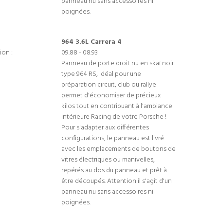
panneau nu sans accessoires ni
poignées.
964 3.6L Carrera 4
ion :
09.88 - 08.93
Panneau de porte droit nu en skaï noir
type 964 RS, idéal pour une
préparation circuit, club ou rallye
permet d'économiser de précieux
kilos tout en contribuant à l'ambiance
intérieure Racing de votre Porsche !
Pour s'adapter aux différentes
configurations, le panneau est livré
avec les emplacements de boutons de
vitres électriques ou manivelles,
repérés au dos du panneau et prêt à
être découpés. Attention il s'agit d'un
panneau nu sans accessoires ni
poignées.