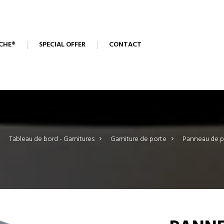
CHE®
SPECIAL OFFER
CONTACT
>
Tableau de bord - Garnitures
>
Garniture de porte
>
Panneau de po