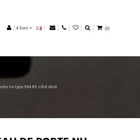
€ Euro
(0)
rte nu type 964 RS côté droit