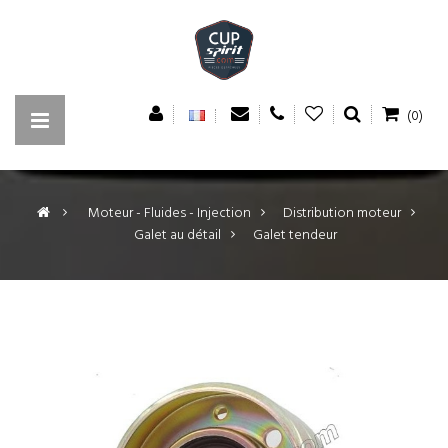
(0)
>
Moteur - Fluides - Injection
>
Distribution moteur
>
Galet au détail
>
Galet tendeur