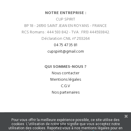
NOTRE ENTREPRISE :
CUP SPIRIT
BP 18 - 26190 SAINT JEAN EN ROYANS - FRANCE
RCS Romans : 444 593 842 - TVA : FR13 444593842.
Déclaration CNIL n° 2133264
04 75 47 35 81
cupspirit@gmail.com
QUI SOMMES-NOUS ?
Nous contacter
Mentions légales
C.G.V
Nos partenaires
Pour vous offrir la meilleure expérience possible, ce site utilise des
Copyright © 2022
CupSpirit
- Tous droits réservés.
cookies. L'utilisation de notre site signifie que vous acceptez notre
utilisation des cookies. Reportez-vous à nos mentions légales pour en