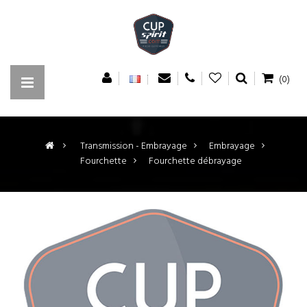
(0)
>
Transmission - Embrayage
>
Embrayage
>
Fourchette
>
Fourchette débrayage