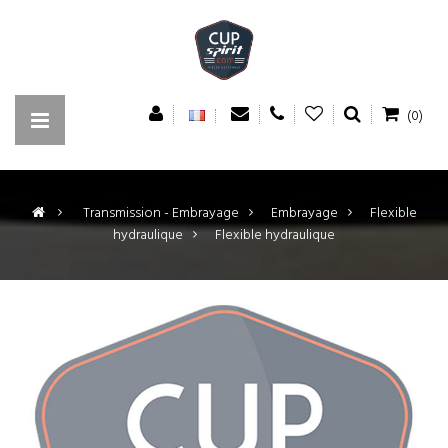
(0)
>
Transmission - Embrayage
>
Embrayage
>
Flexible
hydraulique
>
Flexible hydraulique