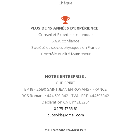
Chèque
PLUS DE 15 ANNÉES D'EXPÉRIENCE :
Conseil et Expertise technique
S.A.V. confiance
Société et stocks physiques en France
Contrôle qualité fournisseur
NOTRE ENTREPRISE :
CUP SPIRIT
BP 18 - 26190 SAINT JEAN EN ROYANS - FRANCE
RCS Romans : 444 593 842 - TVA : FR13 444593842.
Déclaration CNIL n° 2133264
04 75 47 35 81
cupspirit@gmail.com
QUI SOMMES-NOUS ?