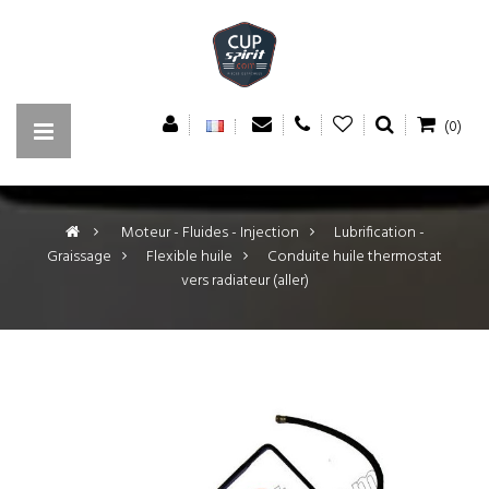
(0)
>
Moteur - Fluides - Injection
>
Lubrification -
Graissage
>
Flexible huile
>
Conduite huile thermostat
vers radiateur (aller)