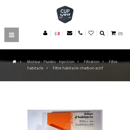
(0)
>
Moteur - Fluides - Injection
>
Filtration
>
Filtre
habitacle
>
Filtre habitacle charbon actif