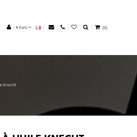
€ Euro
(0)
ile Knecht