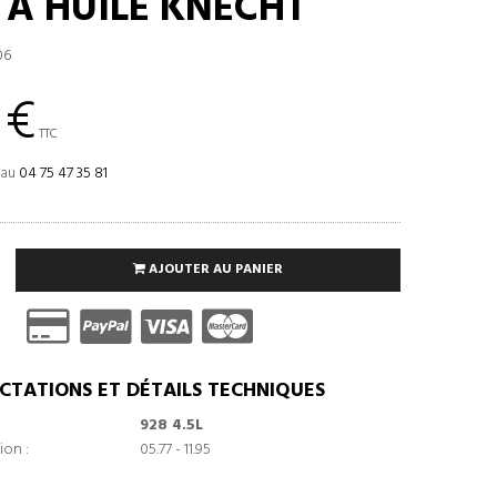
E À HUILE KNECHT
06
 €
TTC
 au
04 75 47 35 81
AJOUTER AU PANIER
CTATIONS ET DÉTAILS TECHNIQUES
928 4.5L
ion :
05.77 - 11.95