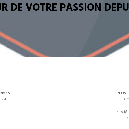
R DE VOTRE PASSION DEPUI
ISÉS :
PLUS 
 SSL
Co
Sociét
C