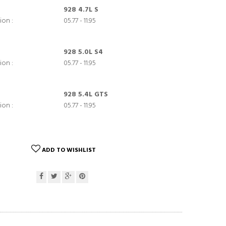
928 4.7L S
ion :
05.77 - 11.95
928 5.0L S4
ion :
05.77 - 11.95
928 5.4L GTS
ion :
05.77 - 11.95
ADD TO WISHLIST