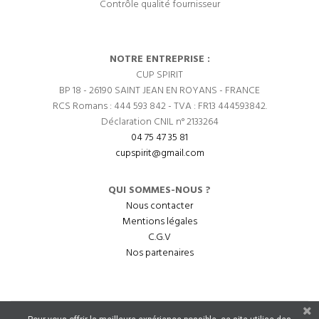
Contrôle qualité fournisseur
NOTRE ENTREPRISE :
CUP SPIRIT
BP 18 - 26190 SAINT JEAN EN ROYANS - FRANCE
RCS Romans : 444 593 842 - TVA : FR13 444593842.
Déclaration CNIL n° 2133264
04 75 47 35 81
cupspirit@gmail.com
QUI SOMMES-NOUS ?
Nous contacter
Mentions légales
C.G.V
Nos partenaires