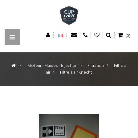
(0)
>
Moteur - Fluides - Injection
>
Filtration
>
Filtre à
air
>
Filtre à air Knecht