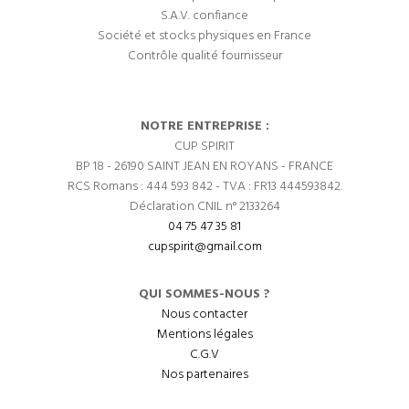
S.A.V. confiance
Société et stocks physiques en France
Contrôle qualité fournisseur
NOTRE ENTREPRISE :
CUP SPIRIT
BP 18 - 26190 SAINT JEAN EN ROYANS - FRANCE
RCS Romans : 444 593 842 - TVA : FR13 444593842.
Déclaration CNIL n° 2133264
04 75 47 35 81
cupspirit@gmail.com
QUI SOMMES-NOUS ?
Nous contacter
Mentions légales
C.G.V
Nos partenaires