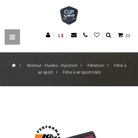
(0)
>
Moteur - Fluides - Injection
>
Filtration
>
Filtre à
air sport
>
Filtre à air sport K&N