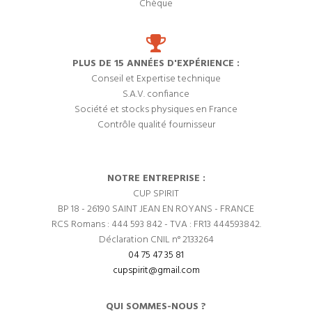
Chèque
PLUS DE 15 ANNÉES D'EXPÉRIENCE :
Conseil et Expertise technique
S.A.V. confiance
Société et stocks physiques en France
Contrôle qualité fournisseur
NOTRE ENTREPRISE :
CUP SPIRIT
BP 18 - 26190 SAINT JEAN EN ROYANS - FRANCE
RCS Romans : 444 593 842 - TVA : FR13 444593842.
Déclaration CNIL n° 2133264
04 75 47 35 81
cupspirit@gmail.com
QUI SOMMES-NOUS ?