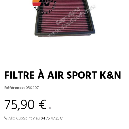
FILTRE À AIR SPORT K&N
Référence:
050407
75,90 €
TTC
Allo CupSpirit ? au
04 75 47 35 81