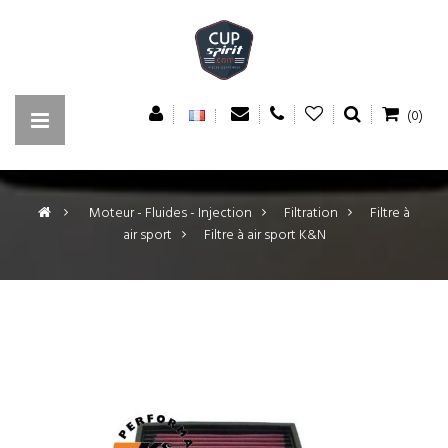
(0)
>
Moteur - Fluides - Injection
>
Filtration
>
Filtre à
air sport
>
Filtre à air sport K&N