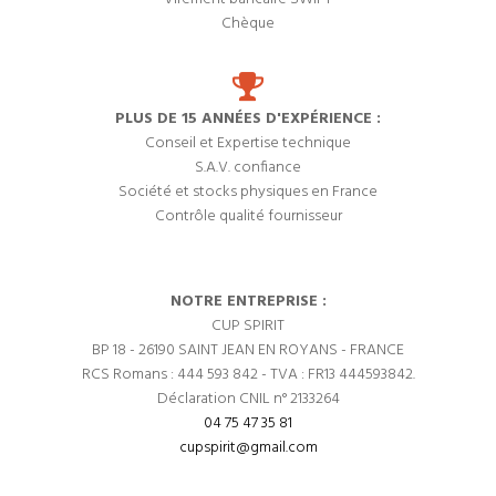
Chèque
PLUS DE 15 ANNÉES D'EXPÉRIENCE :
Conseil et Expertise technique
S.A.V. confiance
Société et stocks physiques en France
Contrôle qualité fournisseur
NOTRE ENTREPRISE :
CUP SPIRIT
BP 18 - 26190 SAINT JEAN EN ROYANS - FRANCE
RCS Romans : 444 593 842 - TVA : FR13 444593842.
Déclaration CNIL n° 2133264
04 75 47 35 81
cupspirit@gmail.com