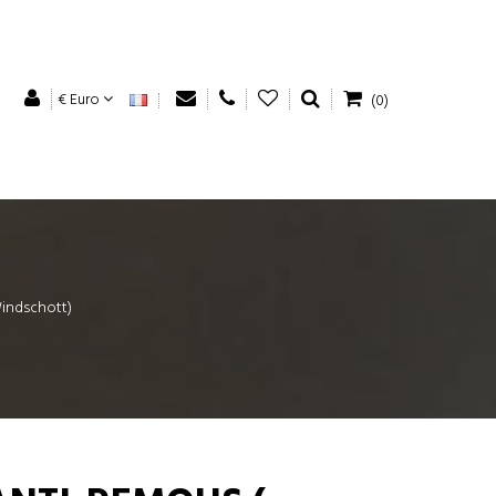
€ Euro
(0)
Windschott)