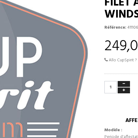
FILET
WINDS
Référence:
411106
249,
Allo CupSpirit ?
AFFE
Modèle :
Periode d'affectat