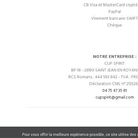
CB Visa et MasterCard crypté
PayPal
Virement bancaire SWIFT
Chèque
NOTRE ENTREPRISE :
CUP SPIRIT
BP 18 - 26190 SAINT JEAN EN ROYAN
RCS Romans : 444 593 842 - TVA : FR1
Déclaration CNIL n° 21332
04 75 47 35 81
cupspirit@gmail.com
Pour vous offrir la meilleure expérience possible, ce site utilise de