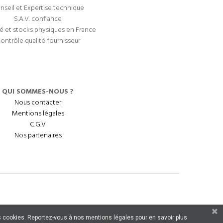
nseil et Expertise technique
S.A.V. confiance
é et stocks physiques en France
ontrôle qualité fournisseur
QUI SOMMES-NOUS ?
Nous contacter
Mentions légales
C.G.V
Nos partenaires
 des cookies. Reportez-vous à nos mentions légales pour en savoir plus