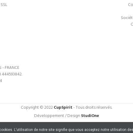
 SSL
Co
Sociét
C
S - FRANCE
3 444593842.
64
Copyright © 2022
CupSpirit
- Tous droits réservés.
Développement / Design
StudiOne
s cookies. L'utilisation de notre site signifie que vous acceptez notre utilisation