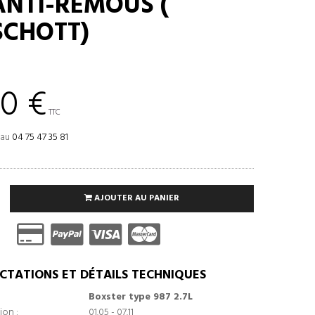
 ANTI-REMOUS (
CHOTT)
00 €
TTC
 au
04 75 47 35 81
AJOUTER AU PANIER
CTATIONS ET DÉTAILS TECHNIQUES
Boxster type 987 2.7L
ion :
01.05 - 07.11