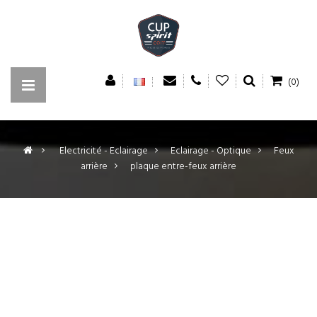
(0)
>
Electricité - Eclairage
>
Eclairage - Optique
>
Feux
arrière
>
plaque entre-feux arrière