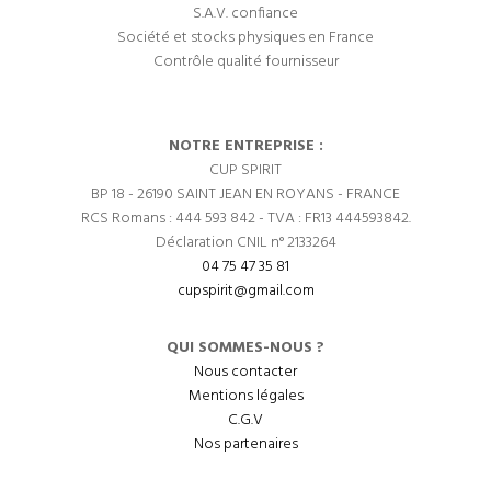
S.A.V. confiance
Société et stocks physiques en France
Contrôle qualité fournisseur
NOTRE ENTREPRISE :
CUP SPIRIT
BP 18 - 26190 SAINT JEAN EN ROYANS - FRANCE
RCS Romans : 444 593 842 - TVA : FR13 444593842.
Déclaration CNIL n° 2133264
04 75 47 35 81
cupspirit@gmail.com
QUI SOMMES-NOUS ?
Nous contacter
Mentions légales
C.G.V
Nos partenaires