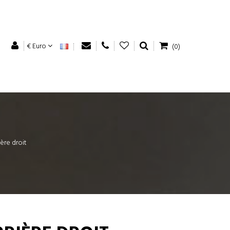
€ Euro
(0)
ière droit