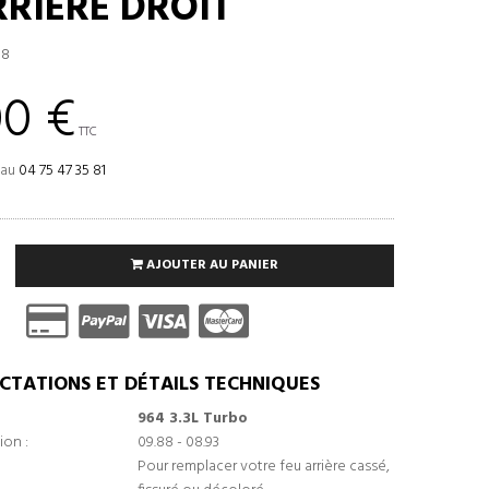
RRIÈRE DROIT
08
00 €
TTC
 au
04 75 47 35 81
AJOUTER AU PANIER
CTATIONS ET DÉTAILS TECHNIQUES
964 3.3L Turbo
ion :
09.88 - 08.93
Pour remplacer votre feu arrière cassé,