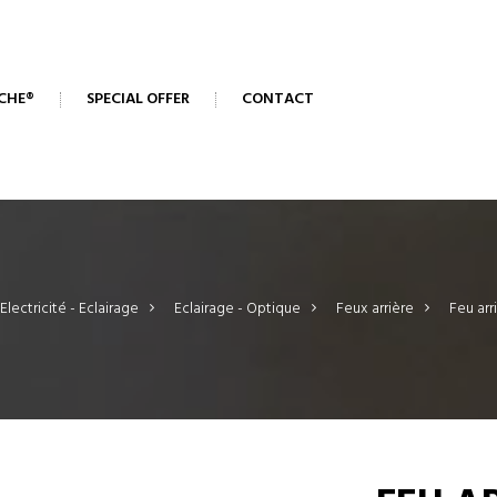
CHE®
SPECIAL OFFER
CONTACT
Electricité - Eclairage
>
Eclairage - Optique
>
Feux arrière
>
Feu arr