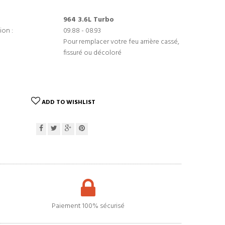
964 3.6L Turbo
ion :
09.88 - 08.93
Pour remplacer votre feu arrière cassé,
fissuré ou décoloré
ADD TO WISHLIST
Paiement 100% sécurisé