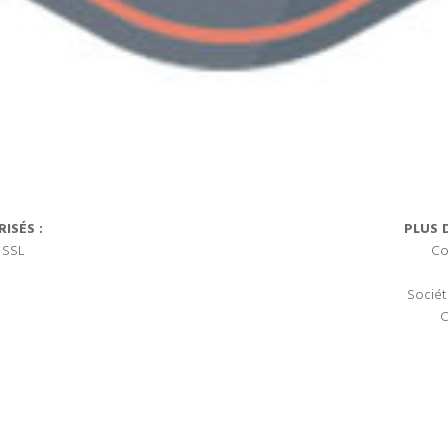
ISÉS :
PLUS 
 SSL
Co
Sociét
C