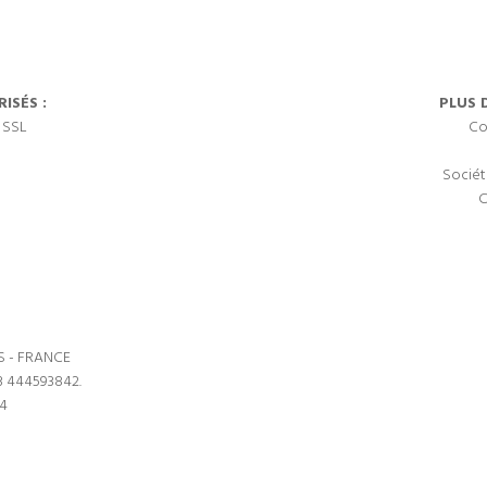
ISÉS :
PLUS 
 SSL
Co
Sociét
C
S - FRANCE
3 444593842.
64