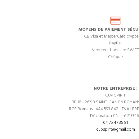
MOYENS DE PAIEMENT SÉCUR
CB Visa et MasterCard crypté
PayPal
Virement bancaire SWIFT
Chèque
NOTRE ENTREPRISE :
CUP SPIRIT
BP 18 - 26190 SAINT JEAN EN ROYAN
RCS Romans : 444 593 842 - TVA : FR1
Déclaration CNIL n° 21332
04 75 47 35 81
cupspirit@gmail.com