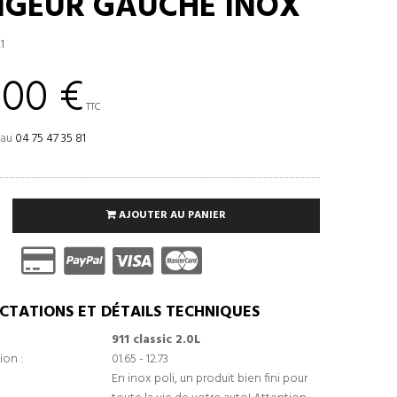
GEUR GAUCHE INOX
1
,00 €
TTC
 au
04 75 47 35 81
AJOUTER AU PANIER
CTATIONS ET DÉTAILS TECHNIQUES
911 classic 2.0L
ion :
01.65 - 12.73
En inox poli, un produit bien fini pour