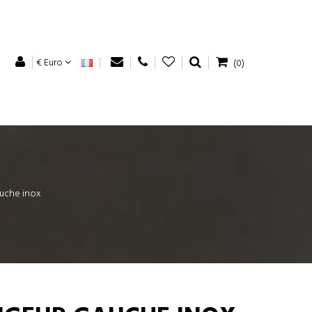
€ Euro
(0)
uche inox