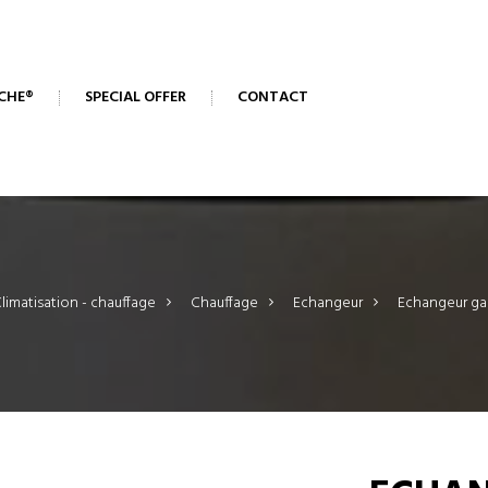
CHE®
SPECIAL OFFER
CONTACT
limatisation - chauffage
>
Chauffage
>
Echangeur
>
Echangeur ga