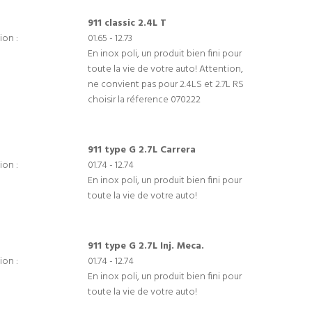
911 classic 2.4L T
ion :
01.65 - 12.73
En inox poli, un produit bien fini pour
toute la vie de votre auto! Attention,
ne convient pas pour 2.4LS et 2.7L RS
choisir la réference 070222
911 type G 2.7L Carrera
ion :
01.74 - 12.74
En inox poli, un produit bien fini pour
toute la vie de votre auto!
911 type G 2.7L Inj. Meca.
ion :
01.74 - 12.74
En inox poli, un produit bien fini pour
toute la vie de votre auto!