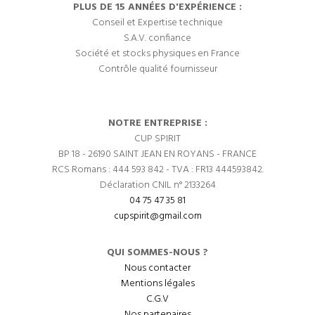
PLUS DE 15 ANNÉES D'EXPÉRIENCE :
Conseil et Expertise technique
S.A.V. confiance
Société et stocks physiques en France
Contrôle qualité fournisseur
NOTRE ENTREPRISE :
CUP SPIRIT
BP 18 - 26190 SAINT JEAN EN ROYANS - FRANCE
RCS Romans : 444 593 842 - TVA : FR13 444593842.
Déclaration CNIL n° 2133264
04 75 47 35 81
cupspirit@gmail.com
QUI SOMMES-NOUS ?
Nous contacter
Mentions légales
C.G.V
Nos partenaires