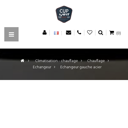
(0)
>
Climatisation - chauffage
>
Chauffage
>
Echangeur
>
Echangeur gauche acier