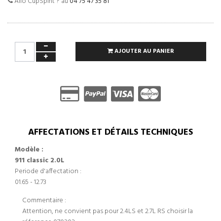
Allo CupSpirit ? au
04 75 47 35 81
AJOUTER AU PANIER
AFFECTATIONS ET DÉTAILS TECHNIQUES
Modèle :
911 classic 2.0L
Periode d'affectation :
01.65 - 12.73
Commentaire :
Attention, ne convient pas pour 2.4LS et 2.7L RS choisir la